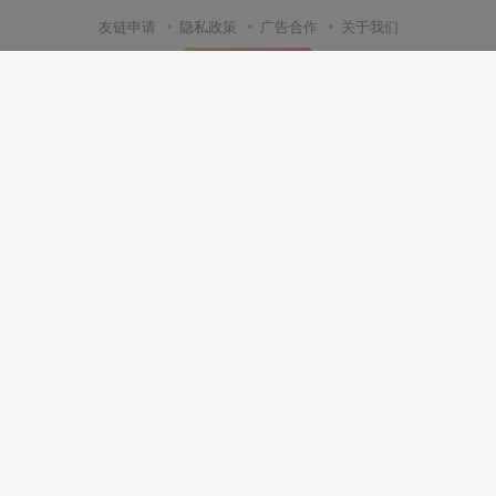
友链申请
隐私政策
广告合作
关于我们
版权声明
炫联网络
1、本网站名称：
2、本站永久网址：
https://bbs.257820.xyz
3、本站文章部分内容可能来源于网络，仅供大家学习与参考，如有侵
权，请联系客服QQ：2578207590进行删除处理。
4、本站一切资源不代表本站立场，并不代表本站赞同其观点和对其真实
性负责。
5、本站一律禁止以任何方式发布或转载任何违法的相关信息，访客发现
请向客服举报
6、本站资源大多存储在云盘，如发现链接失效，请联系我们我们会第一
时间更新。