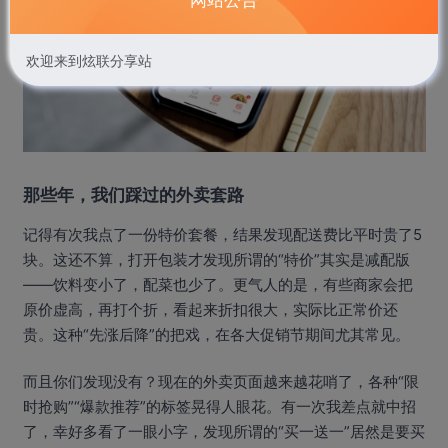
欢迎来到炫联分享站
那些年，我们踩过的外卖套路
记得有次我点了一份特价套餐，结果发现配送费比平时贵了5
块。这还不算，打开包装才发现所谓的“特价”其实是减配版
——饮料变小了，配菜也少了。更气人的是，有些商家会把
原价虚高，再打个折，看起来折扣很大，实际比正常价还
贵。这种“先涨后降”的把戏，在各大促销节期间尤其常见。
而且你们发现没有？现在的外卖页面越来越花哨了，各种“限
时抢购”“爆款推荐”的标签晃得人眼花。有一次我差点就中招
了，幸好多看了一眼小字，发现所谓的“买一送一”居然是要买