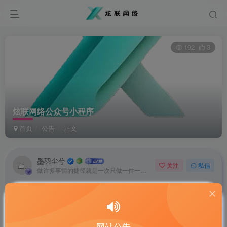
192
3
炫联网络公众号小程序
首页
公告
正文
墨羽尘兮
关注
私信
做许多事情的捷径就是一次只做一件一件事
AI智能摘要
网站公告